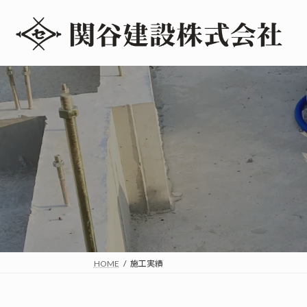
コ
ナ
ン
ビ
テ
ゲ
ン
ー
ツ
シ
へ
ョ
ス
ン
キ
に
ッ
移
プ
動
HOME
施工実績