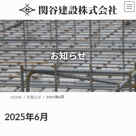
コ
ナ
ン
ビ
テ
ゲ
ン
ー
ツ
シ
へ
ョ
ス
ン
キ
に
お知らせ
ッ
移
プ
動
HOME
お知らせ
2025年6月
2025年6月